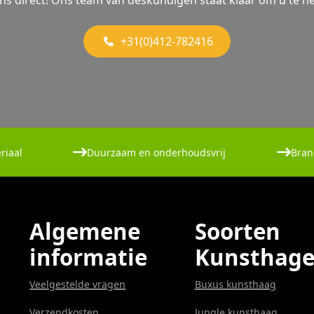
ons direct! Ons team van deskundigen staat klaar om u te he
+31(0)412-782416
riaal
Duurzaam en onderhoudsvrij
Bran
Algemene
Soorten
informatie
Kunsthag
Veelgestelde vragen
Buxus kunsthaag
Verzendkosten
Jungle kunsthaag