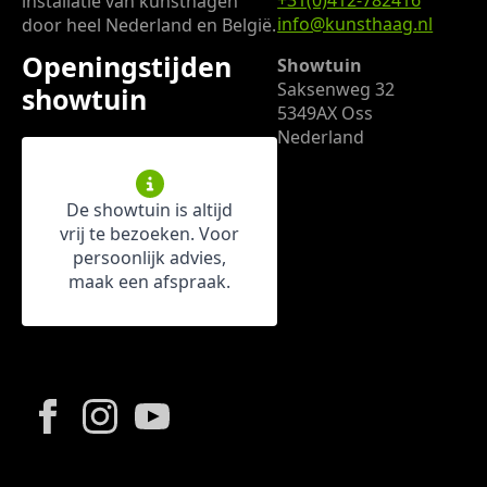
+31(0)412-782416
installatie van kunsthagen
info@kunsthaag.nl
door heel Nederland en België.
Openingstijden
Showtuin
Saksenweg 32
showtuin
5349AX Oss
Nederland
De showtuin is altijd
vrij te bezoeken. Voor
persoonlijk advies,
maak een afspraak.