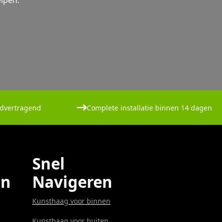
lpen.
dvertragend
Complete installatie binnen 14 dagen
Snel
en
Navigeren
Kunsthaag voor binnen
Kunsthaag voor buiten