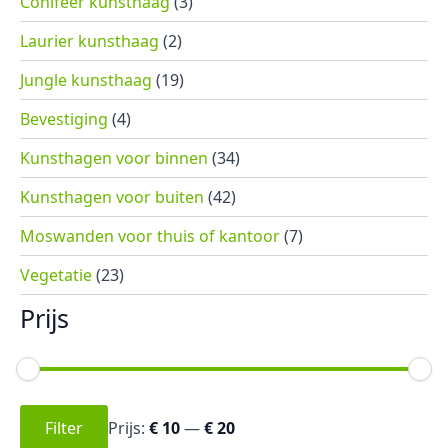
Conifeer kunsthaag
(3)
Laurier kunsthaag
(2)
Jungle kunsthaag
(19)
Bevestiging
(4)
Kunsthagen voor binnen
(34)
Kunsthagen voor buiten
(42)
Moswanden voor thuis of kantoor
(7)
Vegetatie
(23)
Prijs
Min.
Max.
prijs
prijs
Filter
Prijs:
€ 10
—
€ 20