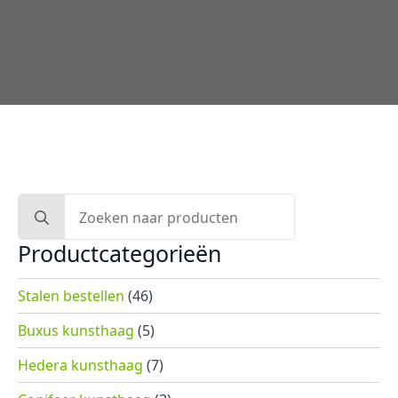
Search
for:
Productcategorieën
Stalen bestellen
(46)
Buxus kunsthaag
(5)
Hedera kunsthaag
(7)