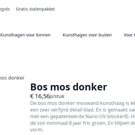
egids
Gratis stalenpakket
Kunsthagen voor binnen
Kunsthagen voor buiten
Voor 
mos donker
Bos mos donker
€
16,56
p/stuk
De bos mos donker moswand kunsthaag is éé
een zeer verfijnd detail blad. En is gemaakt 
met een gepatenteerde Nano-UV-blocker©. Hie
de zon minimaal 8 jaar fris groen. En blijven d
vorm.