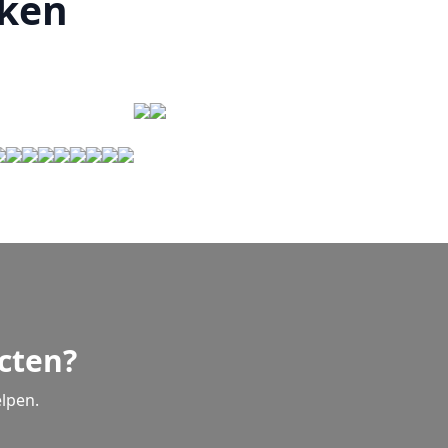
rken
cten?
lpen.