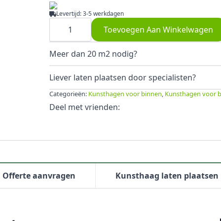
Levertijd: 3-5 werkdagen
Bos
mos
Toevoegen Aan Winkelwagen
donker
aantal
Meer dan 20 m2 nodig?
Liever laten plaatsen door specialisten?
Categorieën:
Kunsthagen voor binnen
,
Kunsthagen voor b
Deel met vrienden:
Offerte aanvragen
Kunsthaag laten plaatsen