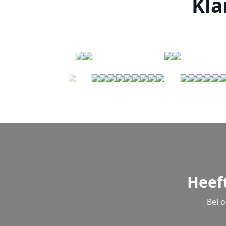
Kla
Heef
Bel 