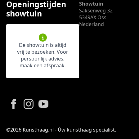
Openingstijden
Showtuin
Saksenweg 32
showtuin
5349AX Oss
Nederland
De showtuin is altijd
vrij te bezoeken. Voor
persoonlijk advies,
maak een afspraak.
©2026 Kunsthaag.nl - Úw kunsthaag specialist.