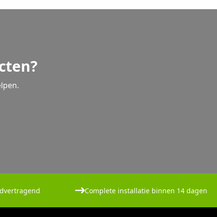
cten?
lpen.
dvertragend
Complete installatie binnen 14 dagen