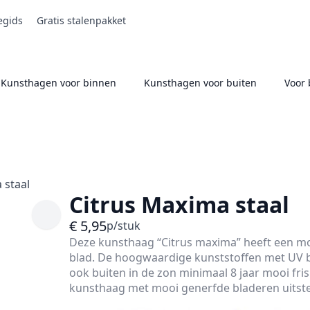
egids
Gratis stalenpakket
Kunsthagen voor binnen
Kunsthagen voor buiten
Voor 
 staal
Citrus Maxima staal
€
5,95
p/stuk
Deze kunsthaag “Citrus maxima
”
heeft een mo
blad. De hoogwaardige kunststoffen met UV b
ook buiten in de zon minimaal 8 jaar mooi fri
kunsthaag met mooi generfde bladeren uitstek