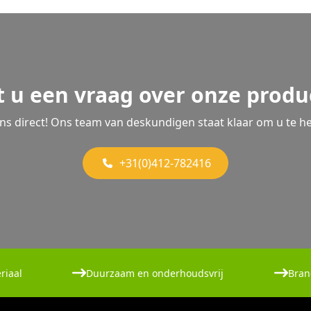
t u een vraag over onze produ
ons direct! Ons team van deskundigen staat klaar om u te he
+31(0)412-782416
riaal
Duurzaam en onderhoudsvrij
Bran