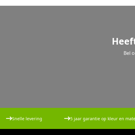
Heef
Bel 
Snelle levering
5 jaar garantie op kleur en mate