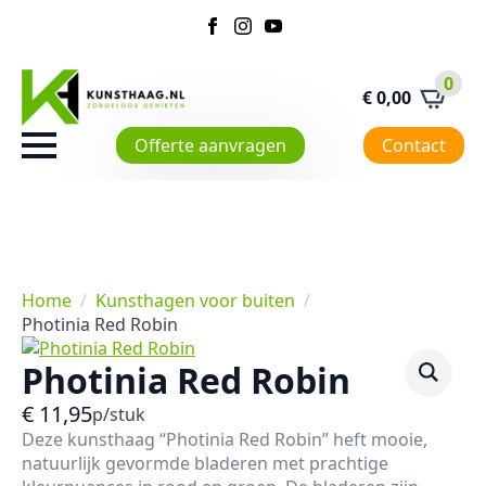
0
€
0,00
Offerte aanvragen
Contact
Home
Kunsthagen voor buiten
Photinia Red Robin
Photinia Red Robin
€
11,95
p/stuk
Deze kunsthaag “Photinia
Red Robin”
heft mooie,
natuurlijk gevormde bladeren met prachtige