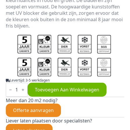
kleurnuances in rood en groen. De bladeren zijn
soepel en vormvast. De hoogwaardige kunststoffen
met UV blocker die gebruikt zijn, zorgen ervoor dat
de kleuren ook buiten in de zon minimaal 8 jaar mooi
fris blijven.
Levertijd: 3-5 werkdagen
Photinia
Red
Toevoegen Aan Winkelwagen
Robin
aantal
Meer dan 20 m2 nodig?
Offerte aanvragen
Liever laten plaatsen door specialisten?