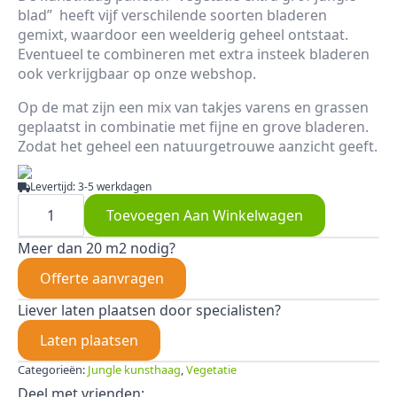
blad” heeft vijf verschilende soorten bladeren
gemixt, waardoor een weelderig geheel ontstaat.
Eventueel te combineren met extra insteek bladeren
ook verkrijgbaar op onze webshop.
Op de mat zijn een mix van takjes varens en grassen
geplaatst in combinatie met fijne en grove bladeren.
Zodat het geheel een natuurgetrouwe aanzicht geeft.
Levertijd: 3-5 werkdagen
Vegetatie
extra
Toevoegen Aan Winkelwagen
grof
blad
Meer dan 20 m2 nodig?
Jungle
bloem
Offerte aanvragen
aantal
Liever laten plaatsen door specialisten?
Laten plaatsen
Categorieën:
Jungle kunsthaag
,
Vegetatie
Deel met vrienden: