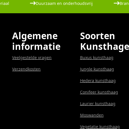
riaal
Duurzaam en onderhoudsvrij
Bran
Algemene
Soorten
informatie
Kunsthag
Veelgestelde vragen
Buxus kunsthaag
Verzendkosten
Jungle kunsthaag
Hedera kunsthaag
Conifeer kunsthaag
Laurier kunsthaag
Moswanden
Vegetatie kunsthaag