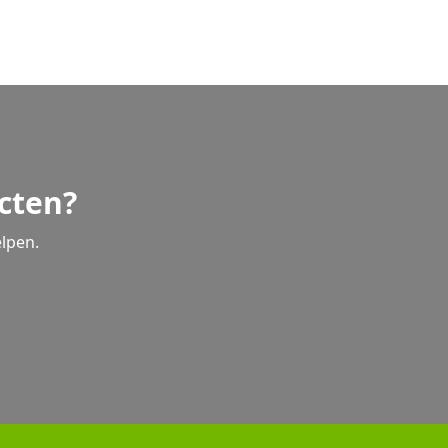
cten?
lpen.