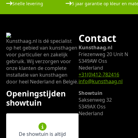
Snelle levering
5 jaar garantie op kleur en mate
Contact
Kunsthaag.nl is dé specialist
Kunsthaag.nl
op het gebied van kunsthagen
Friezenweg 20 Unit N
voor particulier en zakelijk
5349AW Oss
gebruik. Wij verzorgen voor
Nederland
onze klanten de complete
+31(0)412-782416
installatie van kunsthagen
info@kunsthaag.nl
door heel Nederland en België.
Openingstijden
Showtuin
Saksenweg 32
showtuin
5349AX Oss
Nederland
De showtuin is altijd