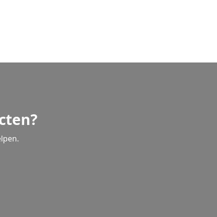
cten?
lpen.