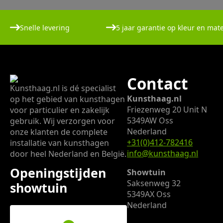
Snelle levering
5 jaar garantie op kleur en mate
Contact
Kunsthaag.nl is dé specialist
Kunsthaag.nl
op het gebied van kunsthagen
Friezenweg 20 Unit N
voor particulier en zakelijk
5349AW Oss
gebruik. Wij verzorgen voor
Nederland
onze klanten de complete
+31(0)412-782416
installatie van kunsthagen
info@kunsthaag.nl
door heel Nederland en België.
Openingstijden
Showtuin
Saksenweg 32
showtuin
5349AX Oss
Nederland