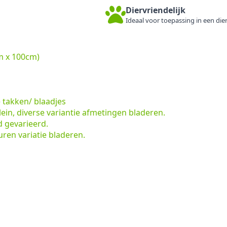
Diervriendelijk
Ideaal voor toepassing in een dier
m x 100cm)
e takken/ blaadjes
lein, diverse variantie afmetingen bladeren.
d gevarieerd.
uren variatie bladeren.