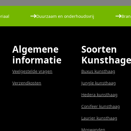
riaal
Duurzaam en onderhoudsvrij
Bran
Algemene
Soorten
informatie
Kunsthag
Veelgestelde vragen
Buxus kunsthaag
Verzendkosten
Jungle kunsthaag
Hedera kunsthaag
Conifeer kunsthaag
Laurier kunsthaag
Moswanden