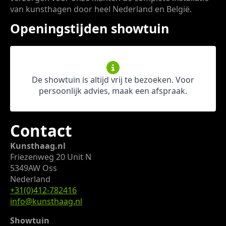
van kunsthagen door heel Nederland en België.
Openingstijden showtuin
De showtuin is altijd vrij te bezoeken. Voor
persoonlijk advies, maak een afspraak.
Contact
Kunsthaag.nl
Friezenweg 20 Unit N
5349AW Oss
Nederland
+31(0)412-782416
info@kunsthaag.nl
Showtuin