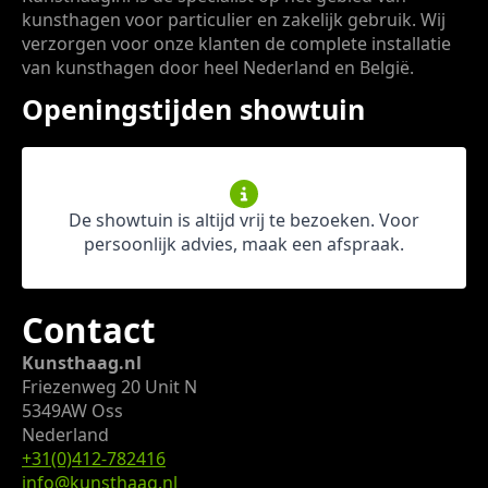
kunsthagen voor particulier en zakelijk gebruik. Wij
verzorgen voor onze klanten de complete installatie
van kunsthagen door heel Nederland en België.
Openingstijden showtuin
De showtuin is altijd vrij te bezoeken. Voor
persoonlijk advies, maak een afspraak.
Contact
Kunsthaag.nl
Friezenweg 20 Unit N
5349AW Oss
Nederland
+31(0)412-782416
info@kunsthaag.nl