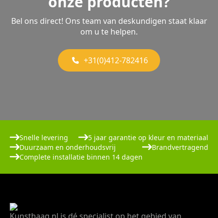
onze producten?
Bel ons direct! Ons team van deskundigen staat klaar
om u te helpen.
+31(0)412-782416
Snelle levering
5 jaar garantie op kleur en materiaal
Duurzaam en onderhoudsvrij
Brandvertragend
Complete installatie binnen 14 dagen
Kunsthaag.nl is dé specialist op het gebied van