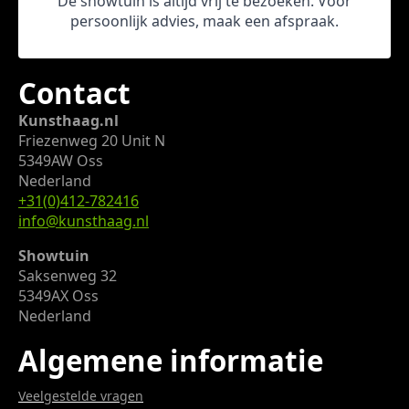
De showtuin is altijd vrij te bezoeken. Voor
persoonlijk advies, maak een afspraak.
Contact
Kunsthaag.nl
Friezenweg 20 Unit N
5349AW Oss
Nederland
+31(0)412-782416
info@kunsthaag.nl
Showtuin
Saksenweg 32
5349AX Oss
Nederland
Algemene informatie
Veelgestelde vragen